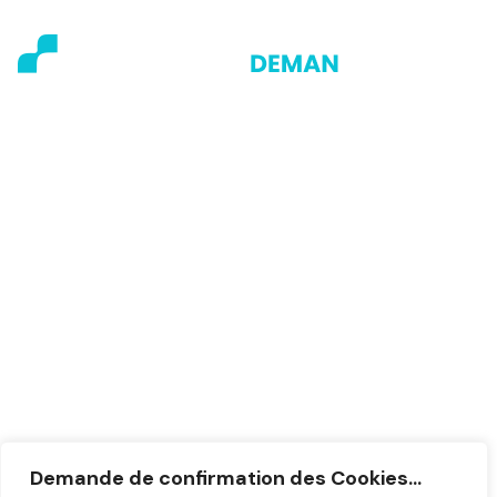
Depuis 1945, 3 générations de pharmaciens se relaient
avec le même engagement.
Informations
Liens Utiles
Contact
La Pharmacie
Confidentialité
Nos Services
Mentions Légales
Nos Actualités
Demande de confirmation des Cookies...
Contact