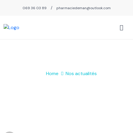
/
069 36 03 89
pharmaciedeman@outlook.com
Nos actualités
Home
Nos actualités